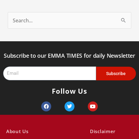
S
e
a
r
Subscribe to our EMMA TIMES for daily Newsletter
c
Email
h
Subscribe
f
Follow Us
o
r
F
T
Y
a
w
o
:
c
i
u
e
t
t
b
t
u
o
e
b
About Us
Disclaimer
o
r
e
k