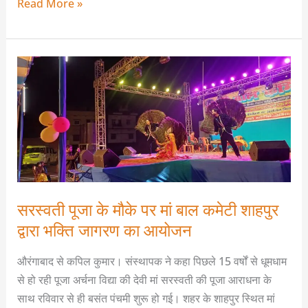
Read More »
होंगे
हजारों
श्रद्धालु
सरस्वती
भक्त
पूजा
के
मौके
पर
मां
बाल
कमेटी
सरस्वती पूजा के मौके पर मां बाल कमेटी शाहपुर
शाहपुर
द्वारा भक्ति जागरण का आयोजन
द्वारा
भक्ति
औरंगाबाद से कपिल कुमार। संस्थापक ने कहा पिछले 15 वर्षों से धूमधाम
जागरण
से हो रही पूजा अर्चना विद्या की देवी मां सरस्वती की पूजा आराधना के
का
साथ रविवार से ही बसंत पंचमी शुरू हो गई। शहर के शाहपुर स्थित मां
आयोजन