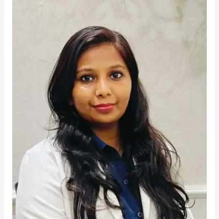
के
लिए
अमृत
समान,
जन्म
के
तुरंत
बाद
कराएं
स्तनपान:
मीना
सेठ