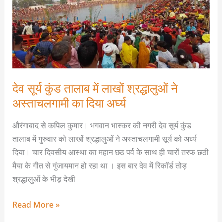
तालाब
में
लाखों
श्रद्धालुओं
ने
अस्ताचलगामी
का
देव सूर्य कुंड तालाब में लाखों श्रद्धालुओं ने
दिया
अस्ताचलगामी का दिया अर्घ्य
अर्घ्य
औरंगाबाद से कपिल कुमार। भगवान भास्कर की नगरी देव सूर्य कुंड
तालाब में गुरुवार को लाखों श्रद्धालुओं ने अस्ताचलगामी सूर्य को अर्घ्य
दिया। चार दिवसीय आस्था का महान छठ पर्व के साथ ही चारों तरफ छठी
मैया के गीत से गुंजायमान हो रहा था । इस बार देव में रिकॉर्ड तोड़
श्रद्धालुओं के भीड़ देखी
Read More »