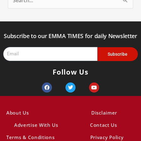
S
e
a
r
Subscribe to our EMMA TIMES for daily Newsletter
c
Email
h
Subscribe
f
Follow Us
o
r
F
T
Y
a
w
o
:
c
i
u
e
t
t
b
t
u
o
e
b
About Us
Disclaimer
o
r
e
k
Advertise With Us
Contact Us
Terms & Conditions
Privacy Policy