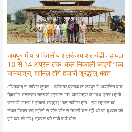
में
पांच
दिवसीय
शत्रुंजय
शतचंडी
महायज्ञ
10
जयपुर में पांच दिवसीय शत्रुंजय शतचंडी महायज्ञ
से
10 से 14 अप्रैल तक, कल निकाली जाएगी भव्य
14
जलयात्रा, शामिल होंगे हजारों श्रद्धालु भक्त
अप्रैल
तक,
औरंगाबाद से कपिल कुमार। नवीनगर प्रखंड के जयपुर में आयोजित पांच
कल
दिवसीय शत्रुंजय शतचंडी महायज्ञ भव्य जलयात्रा के साथ प्रारंभ होगी।
निकाली
जलभरी यात्रा में हजारों श्रद्धालु भक्त शामिल होंगे। इस महायज्ञ को
जाएगी
लेकर पिछले कई महीनो से जोर-जोर से तैयारी चल रही थी जो बुधवार को
भव्य
पूर्ण कर ली गई। गुरुवार को गाजे बाजे ढोल
जलयात्रा,
शामिल