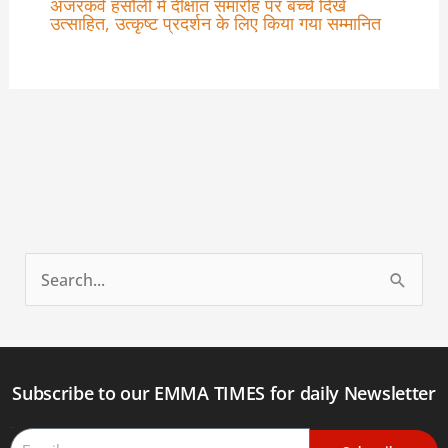
अजरकवे हसौली में दीक्षांत समारोह पर बच्चे दिखे
उत्साहित, उत्कृष्ट प्रदर्शन के लिए किया गया सम्मानित
S
e
a
r
Subscribe to our EMMA TIMES for daily Newsletter
c
Email
h