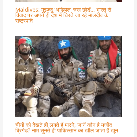
Maldives: मुइज्जू ‘अड़ियल’ रुख छोडें… भारत से
विवाद पर अपने ही देश में घिरते जा रहे मालदीव के
राष्ट्रपति
चीनी को देखते ही लगते हैं मारने, जानें कौन है मजीद
ब्रिगेड? नाम सुनते ही पाकिस्तान का खौल जाता है खून