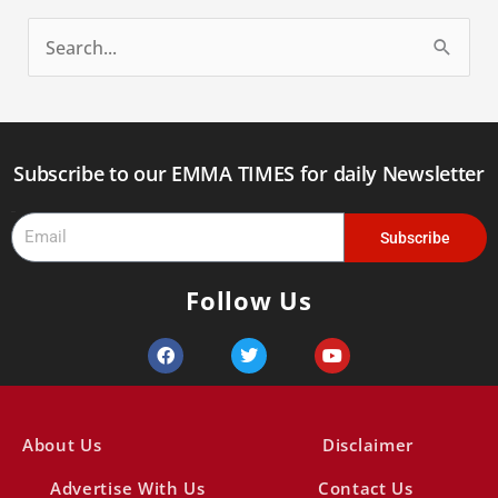
S
e
a
r
Subscribe to our EMMA TIMES for daily Newsletter
c
Email
h
Subscribe
f
Follow Us
o
r
F
T
Y
a
w
o
:
c
i
u
e
t
t
b
t
u
o
e
b
About Us
Disclaimer
o
r
e
k
Advertise With Us
Contact Us