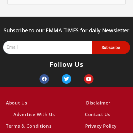
e
a
r
Subscribe to our EMMA TIMES for daily Newsletter
c
Email
h
Subscribe
f
Follow Us
o
r
F
T
Y
a
w
o
:
c
i
u
e
t
t
b
t
u
o
e
b
About Us
Disclaimer
o
r
e
k
Advertise With Us
Contact Us
Terms & Conditions
Privacy Policy