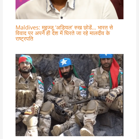
Maldives: मुइज्जू ‘अड़ियल’ रुख छोडें… भारत से
विवाद पर अपने ही देश में घिरते जा रहे मालदीव के
राष्ट्रपति