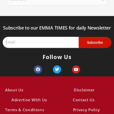
e
a
r
Subscribe to our EMMA TIMES for daily Newsletter
c
Email
h
Subscribe
f
Follow Us
o
r
F
T
Y
a
w
o
:
c
i
u
e
t
t
b
t
u
o
e
b
About Us
Disclaimer
o
r
e
k
Advertise With Us
Contact Us
Terms & Conditions
Privacy Policy