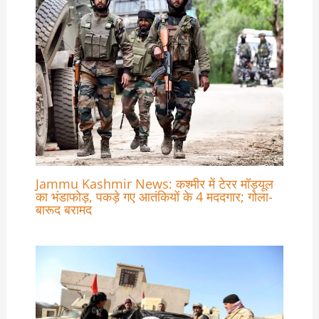
Jammu Kashmir News: कश्मीर में टेरर मॉड्यूल
का भंडाफोड़, पकड़े गए आतंकियों के 4 मददगार; गोला-
बारूद बरामद