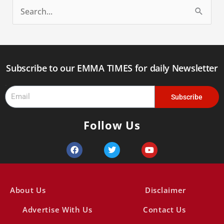
S
e
a
r
Subscribe to our EMMA TIMES for daily Newsletter
c
Email
h
Subscribe
f
Follow Us
o
r
F
T
Y
a
w
o
:
c
i
u
e
t
t
b
t
u
o
e
b
About Us
Disclaimer
o
r
e
k
Advertise With Us
Contact Us