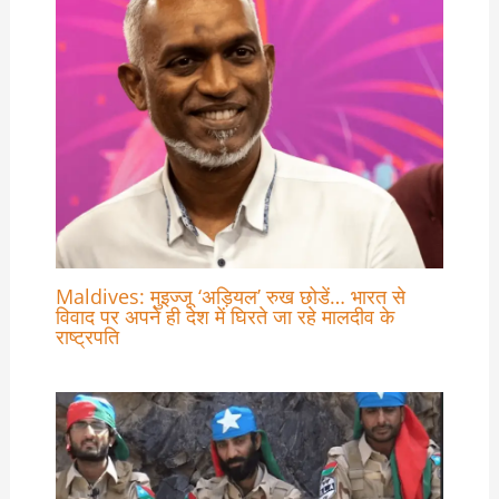
Maldives: मुइज्जू ‘अड़ियल’ रुख छोडें… भारत से
विवाद पर अपने ही देश में घिरते जा रहे मालदीव के
राष्ट्रपति