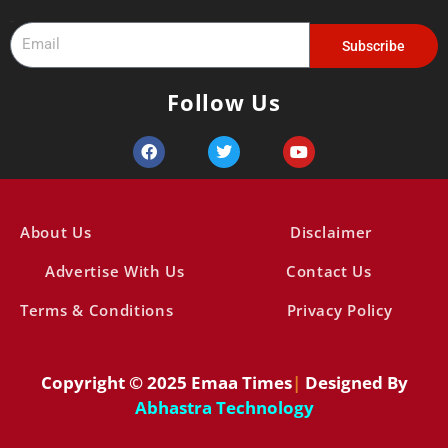
c
Email
h
Subscribe
f
Follow Us
o
r
F
T
Y
a
w
o
:
c
i
u
e
t
t
b
t
u
o
e
b
About Us
Disclaimer
o
r
e
k
Advertise With Us
Contact Us
Terms & Conditions
Privacy Policy
Copyright © 2025 Emaa Times
|
Designed By
Abhastra
Technology